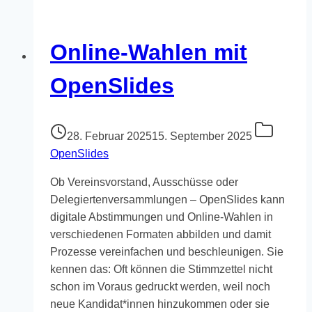
es
schnell
gehen
Online-Wahlen mit
muss
OpenSlides
28. Februar 2025
15. September 2025
OpenSlides
Ob Vereinsvorstand, Ausschüsse oder
Delegiertenversammlungen – OpenSlides kann
digitale Abstimmungen und Online-Wahlen in
verschiedenen Formaten abbilden und damit
Prozesse vereinfachen und beschleunigen. Sie
kennen das: Oft können die Stimmzettel nicht
schon im Voraus gedruckt werden, weil noch
neue Kandidat*innen hinzukommen oder sie