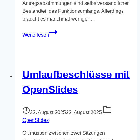
Antragsabstimmungen sind selbstverständlicher
Bestandteil des Funktionsumfangs. Allerdings
braucht es manchmal weniger…
Unser
Weiterlesen
Paket
„Digitale
Wahlen“:
einfach
nur
Umlaufbeschlüsse mit
Wahlen
durchführen.
OpenSlides
22. August 2025
22. August 2025
OpenSlides
Oft müssen zwischen zwei Sitzungen