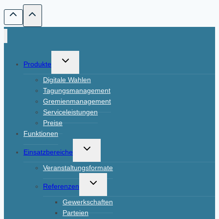
Untermenü
Produkte
umschalten
Digitale Wahlen
Tagungsmanagement
Gremienmanagement
Serviceleistungen
Preise
Funktionen
Untermenü
Einsatzbereiche
umschalten
Veranstaltungsformate
Untermenü
Referenzen
umschalten
Gewerkschaften
Parteien