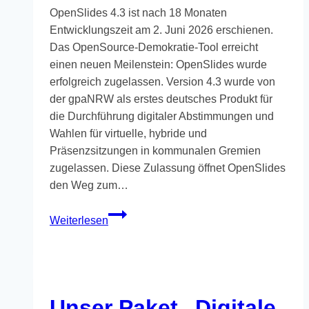
OpenSlides 4.3 ist nach 18 Monaten
Entwicklungszeit am 2. Juni 2026 erschienen.
Das OpenSource-Demokratie-Tool erreicht
einen neuen Meilenstein: OpenSlides wurde
erfolgreich zugelassen. Version 4.3 wurde von
der gpaNRW als erstes deutsches Produkt für
die Durchführung digitaler Abstimmungen und
Wahlen für virtuelle, hybride und
Präsenzsitzungen in kommunalen Gremien
zugelassen. Diese Zulassung öffnet OpenSlides
den Weg zum…
OpenSlides
Weiterlesen
4.3
mit
zertifiziertem
Live-
Voting
Unser Paket „Digitale