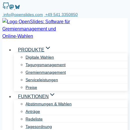
Zum
Inhalt
info@openslides.com
+49 541 3350850
springen
PRODUKTE
Digitale Wahlen
Tagungsmanagement
Gremienmanagement
Serviceleistungen
Preise
FUNKTIONEN
Abstimmungen & Wahlen
Anträge
Redeliste
Tagesordnung