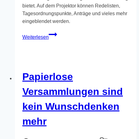
bietet. Auf dem Projektor können Redelisten,
Tagesordnungspunkte, Anträge und vieles mehr
eingeblendet werden.
Online-
Weiterlesen
Versammlungen
mit
OpenSlides
effizient
durchführen
Papierlose
Versammlungen sind
kein Wunschdenken
mehr