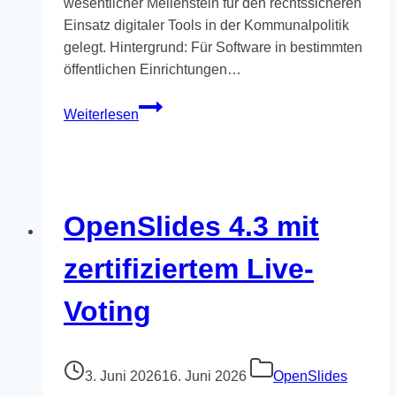
wesentlicher Meilenstein für den rechtssicheren
Einsatz digitaler Tools in der Kommunalpolitik
gelegt. Hintergrund: Für Software in bestimmten
öffentlichen Einrichtungen…
Fortschritt
Weiterlesen
für
die
digitale
Politik
OpenSlides 4.3 mit
zertifiziertem Live-
Voting
3. Juni 2026
16. Juni 2026
OpenSlides