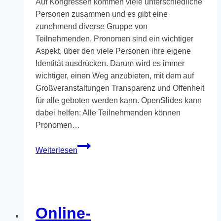
Auf Kongressen kommen viele unterschiedliche
Personen zusammen und es gibt eine
zunehmend diverse Gruppe von
Teilnehmenden. Pronomen sind ein wichtiger
Aspekt, über den viele Personen ihre eigene
Identität ausdrücken. Darum wird es immer
wichtiger, einen Weg anzubieten, mit dem auf
Großveranstaltungen Transparenz und Offenheit
für alle geboten werden kann. OpenSlides kann
dabei helfen: Alle Teilnehmenden können
Pronomen…
Freie
Weiterlesen
Eingabe
von
Pronomen
in
OpenSlides
Online-