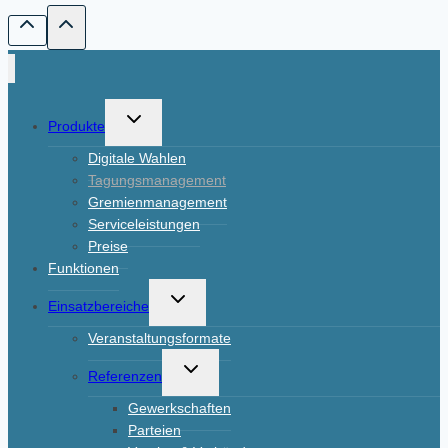
Untermenü
Produkte
umschalten
Digitale Wahlen
Tagungsmanagement
Gremienmanagement
Serviceleistungen
Preise
Funktionen
Untermenü
Einsatzbereiche
umschalten
Veranstaltungsformate
Untermenü
Referenzen
umschalten
Gewerkschaften
Parteien