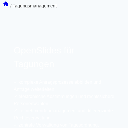
/
Tagungsmanagement
OpenSlides für
Tagungen
✓ komplexe Antragsprozesse abbilden und
Anträge weiterleiten
✓ elektronische Abstimmungen und rechtssichere
Personenwahlen
✓ Teilnehmendenmanagement und differenzierte
Rechteverwaltung
✓ zentrale Verwaltung von Tagesordnung,