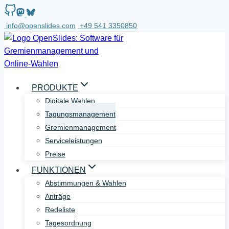
Zum
Inhalt
info@openslides.com
+49 541 3350850
springen
PRODUKTE
Digitale Wahlen
Tagungsmanagement
Gremienmanagement
Serviceleistungen
Preise
FUNKTIONEN
Abstimmungen & Wahlen
Anträge
Redeliste
Tagesordnung