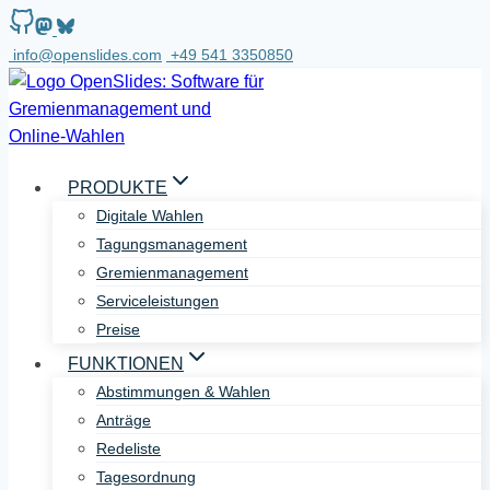
Zum
Inhalt
info@openslides.com
+49 541 3350850
springen
PRODUKTE
Digitale Wahlen
Tagungsmanagement
Gremienmanagement
Serviceleistungen
Preise
FUNKTIONEN
Abstimmungen & Wahlen
Anträge
Redeliste
Tagesordnung