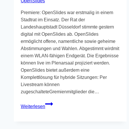
OpenSlides
Premiere: OpenSlides war erstmalig in einem
Stadtrat im Einsatz. Der Rat der
Landeshauptstadt Düsseldorf stimmte gestern
digital mit OpenSlides ab. OpenSlides
ermöglicht offene, namentliche sowie geheime
Abstimmungen und Wahlen. Abgestimmt wirdmit
einem WLAN-fähigen Endgerät. Die Ergebnisse
können live im Plenarsaal projiziert werden.
OpenSlides bietet außerdem eine
Komplettlösung für hybride Sitzungen: Per
Livestream können
zugeschalteteGremienmitglieder die…
OpenSlides
Weiterlesen
erstmalig
im
Stadtrat