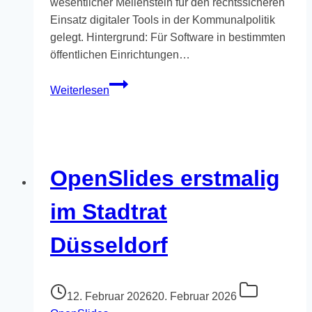
wesentlicher Meilenstein für den rechtssicheren
Einsatz digitaler Tools in der Kommunalpolitik
gelegt. Hintergrund: Für Software in bestimmten
öffentlichen Einrichtungen…
Fortschritt
Weiterlesen
für
die
digitale
Politik
OpenSlides erstmalig
im Stadtrat
Düsseldorf
12. Februar 2026
20. Februar 2026