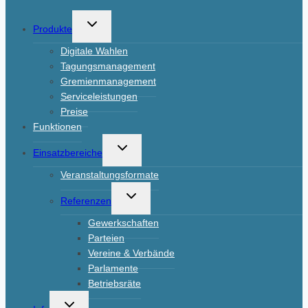
Untermenü
Produkte
umschalten
Digitale Wahlen
Tagungsmanagement
Gremienmanagement
Serviceleistungen
Preise
Funktionen
Untermenü
Einsatzbereiche
umschalten
Veranstaltungsformate
Untermenü
Referenzen
umschalten
Gewerkschaften
Parteien
Vereine & Verbände
Parlamente
Betriebsräte
Untermenü