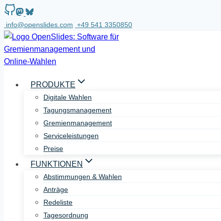
Zum
Inhalt
info@openslides.com
+49 541 3350850
springen
PRODUKTE
Digitale Wahlen
Tagungsmanagement
Gremienmanagement
Serviceleistungen
Preise
FUNKTIONEN
Abstimmungen & Wahlen
Anträge
Redeliste
Tagesordnung