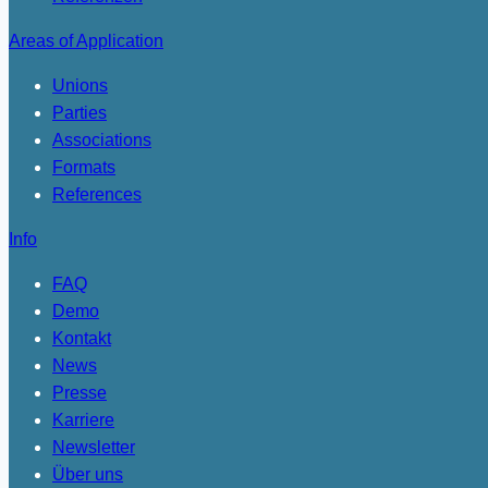
Areas of Application
Unions
Parties
Associations
Formats
References
Info
FAQ
Demo
Kontakt
News
Presse
Karriere
Newsletter
Über uns