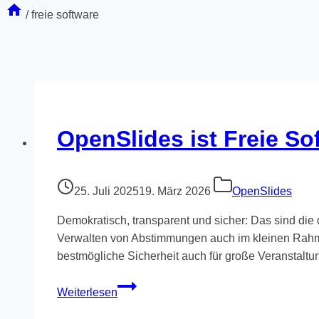
/
freie software
OpenSlides ist Freie So
25. Juli 2025
19. März 2026
OpenSlides
Demokratisch, transparent und sicher: Das sind die 
Verwalten von Abstimmungen auch im kleinen Rahme
bestmögliche Sicherheit auch für große Veranstalt
OpenSlides
Weiterlesen
ist