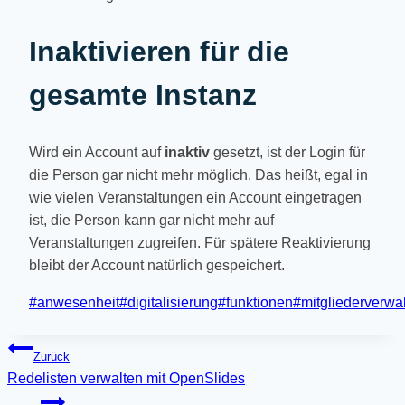
Inaktivieren für die
gesamte Instanz
Wird ein Account auf
inaktiv
gesetzt, ist der Login für
die Person gar nicht mehr möglich. Das heißt, egal in
wie vielen Veranstaltungen ein Account eingetragen
ist, die Person kann gar nicht mehr auf
Veranstaltungen zugreifen. Für spätere Reaktivierung
bleibt der Account natürlich gespeichert.
Beitrags-
#
anwesenheit
#
digitalisierung
#
funktionen
#
mitgliederverwa
Schlagwörter:
Beitragsnavigation
Zurück
Redelisten verwalten mit OpenSlides