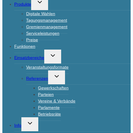
Untermenü
Produkte
umschalten
Digitale Wahlen
Tagungsmanagement
Gremienmanagement
Serviceleistungen
Preise
Funktionen
Untermenü
Einsatzbereiche
umschalten
Veranstaltungsformate
Untermenü
Referenzen
umschalten
Gewerkschaften
Parteien
Vereine & Verbände
Parlamente
Betriebsräte
Untermenü
Info
umschalten