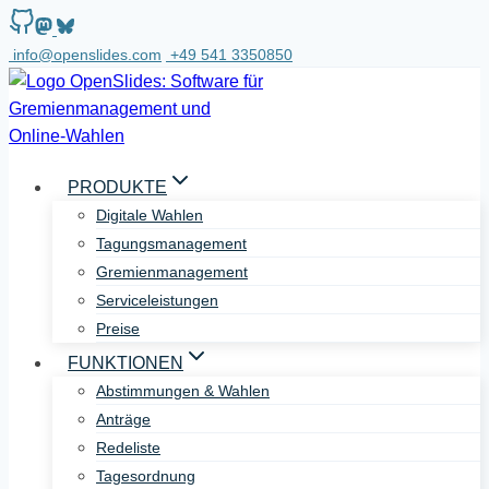
Zum
Inhalt
info@openslides.com
+49 541 3350850
springen
PRODUKTE
Digitale Wahlen
Tagungsmanagement
Gremienmanagement
Serviceleistungen
Preise
FUNKTIONEN
Abstimmungen & Wahlen
Anträge
Redeliste
Tagesordnung